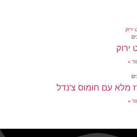
ים
 ירוק
ד »
ים
ז מלא עם חומוס צ'נדל
ד »