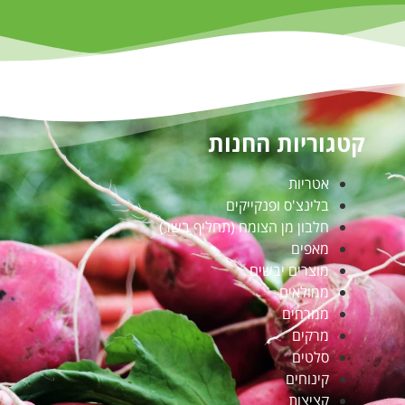
קטגוריות החנות
אטריות
בלינצ'ס ופנקייקים
חלבון מן הצומח (תחליף בשר)
מאפים
מוצרים יבשים
ממולאים
ממרחים
מרקים
סלטים
קינוחים
קציצות