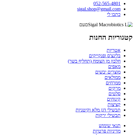
052-565-4801
sigal.shop@gmail.com
כתבו לי
קטגוריות החנות
אטריות
בלינצ'ס ופנקייקים
חלבון מן הצומח (תחליף בשר)
מאפים
מוצרים יבשים
ממולאים
ממרחים
מרקים
סלטים
קינוחים
קציצות
תבשילי דגן מלא וקיטניות
תבשילי ירקות
תנאי שימוש
מדיניות פרטיות