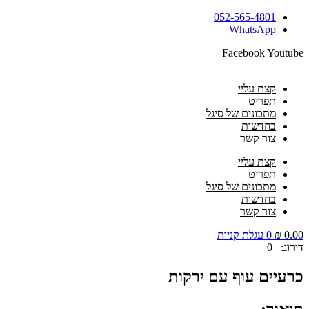
דלג
052-565-4801
לתוכן
WhatsApp
Facebook
Youtube
קצת עליי
תפריט
מתכונים של סיגל
בחדשות
צור קשר
קצת עליי
תפריט
מתכונים של סיגל
בחדשות
צור קשר
0.00
₪
0
עגלת קניות
דירוג: 0
כרעיים עוף עם ירקות
תיאור: