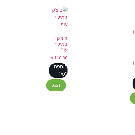
ביצ'ק
במילוי
עוף
₪
110.00
הוספה
לסל
הצג