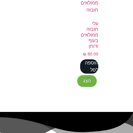
עלי
חובזה
ממולאים
בעוף
ודוחן
₪
80.00
הוספה
לסל
הצג