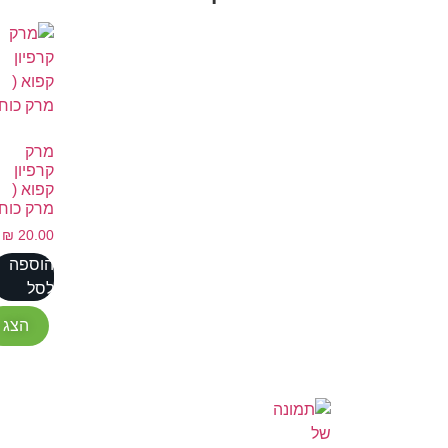
מרק
קרפיון
קפוא (
מרק כוח)
₪
20.00
הוספה
לסל
הצג