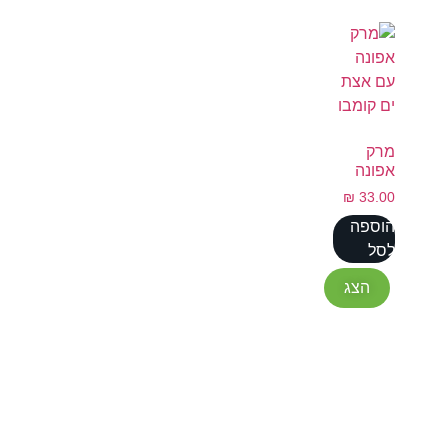
מרק
אפונה
₪
33.00
הוספה
לסל
הצג