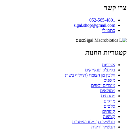
צרו קשר
052-565-4801
sigal.shop@gmail.com
כתבו לי
קטגוריות החנות
אטריות
בלינצ'ס ופנקייקים
חלבון מן הצומח (תחליף בשר)
מאפים
מוצרים יבשים
ממולאים
ממרחים
מרקים
סלטים
קינוחים
קציצות
תבשילי דגן מלא וקיטניות
תבשילי ירקות