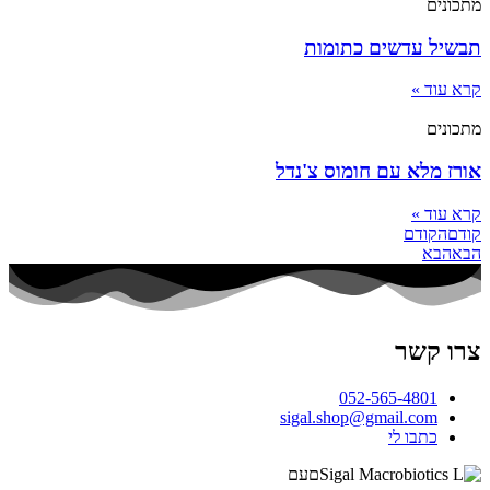
מתכונים
תבשיל עדשים כתומות
קרא עוד »
מתכונים
אורז מלא עם חומוס צ'נדל
קרא עוד »
קודם
הקודם
הבא
הבא
צרו קשר
052-565-4801
sigal.shop@gmail.com
כתבו לי