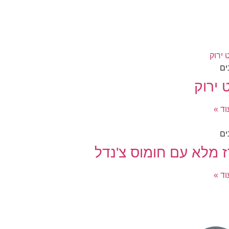
ים
 ירוק
ד »
ים
ז מלא עם חומוס צ'נדל
ד »