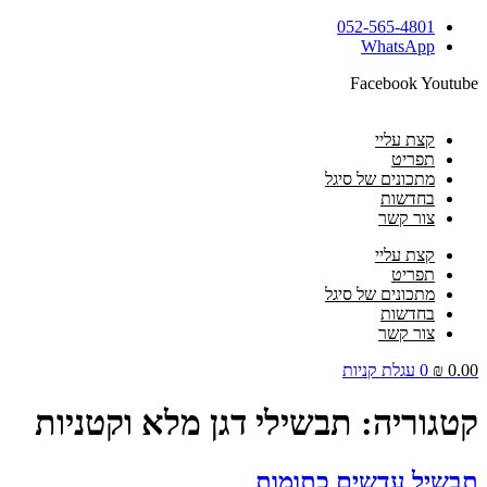
דלג
052-565-4801
לתוכן
WhatsApp
Facebook
Youtube
קצת עליי
תפריט
מתכונים של סיגל
בחדשות
צור קשר
קצת עליי
תפריט
מתכונים של סיגל
בחדשות
צור קשר
0.00
₪
0
עגלת קניות
קטגוריה:
תבשילי דגן מלא וקטניות
תבשיל עדשים כתומות