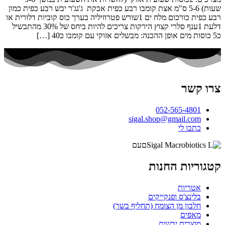
שעות) 5-6 ס"מ אצת קומבו רבע כפית אבקת ג'נג'ר יבש רבע כפית כמון
רבע כפית כורכום מלח ים 1שורש פטרוזיליה בערך כוס קוביות דלורית או
דלעת 1ענף סלרי קצוץ הירקות צריכים להיות ביחס של 30% מהתבשיל
כ5 כוסות מים אופן ההכנה: מבשלים אזוקי עם קומבו כ40 […]
צרו קשר
052-565-4801
sigal.shop@gmail.com
כתבו לי
קטגוריות החנות
אטריות
בלינצ'ס ופנקייקים
חלבון מן הצומח (תחליף בשר)
מאפים
מוצרים יבשים