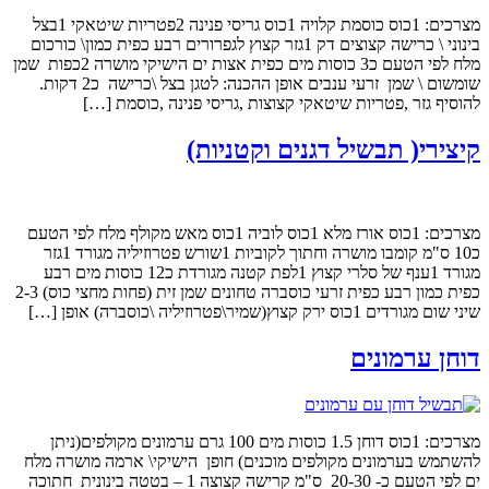
מצרכים: 1כוס כוסמת קלויה 1כוס גריסי פנינה 2פטריות שיטאקי 1בצל
בינוני \ כרישה קצוצים דק 1גזר קצוץ לגפרורים רבע כפית כמון\ כורכום
מלח לפי הטעם כ3 כוסות מים כפית אצות ים הישיקי מושרה 2כפות שמן
שומשום \ שמן זרעי ענבים אופן ההכנה: לטגן בצל \כרישה כ2 דקות.
להוסיף גזר ,פטריות שיטאקי קצוצות ,גריסי פנינה ,כוסמת […]
קיצירי( תבשיל דגנים וקטניות)
מצרכים: 1כוס אורז מלא 1כוס לוביה 1כוס מאש מקולף מלח לפי הטעם
כ10 ס"מ קומבו מושרה וחתוך לקוביות 1שורש פטרוזיליה מגורד 1גזר
מגורד 1ענף של סלרי קצוץ 1לפת קטנה מגורדת כ12 כוסות מים רבע
כפית כמון רבע כפית זרעי כוסברה טחונים שמן זית (פחות מחצי כוס) 2-3
שיני שום מגורדים 1כוס ירק קצוץ(שמיר\פטרוזיליה \כוסברה) אופן […]
דוחן ערמונים
מצרכים: 1כוס דוחן 1.5 כוסות מים 100 גרם ערמונים מקולפים(ניתן
להשתמש בערמונים מקולפים מוכנים) חופן הישיקי\ ארמה מושרה מלח
ים לפי הטעם כ- 20-30 ס"מ קרישה קצוצה 1 – בטטה בינונית חתוכה