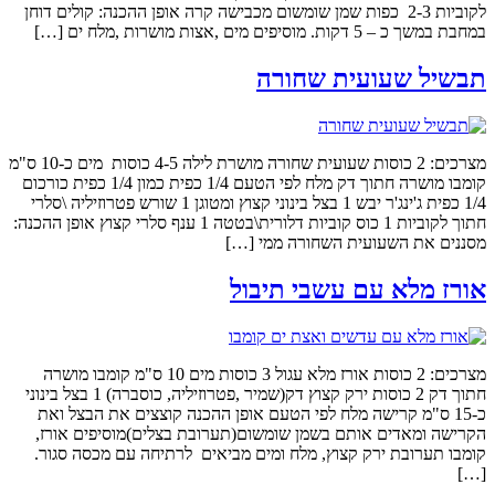
לקוביות 2-3 כפות שמן שומשום מכבישה קרה אופן ההכנה: קולים דוחן
במחבת במשך כ – 5 דקות. מוסיפים מים ,אצות מושרות ,מלח ים […]
תבשיל שעועית שחורה
מצרכים: 2 כוסות שעועית שחורה מושרת לילה 4-5 כוסות מים כ-10 ס"מ
קומבו מושרה חתוך דק מלח לפי הטעם 1/4 כפית כמון 1/4 כפית כורכום
1/4 כפית ג'ינג'ר יבש 1 בצל בינוני קצוץ ומטוגן 1 שורש פטרוזיליה \סלרי
חתוך לקוביות 1 כוס קוביות דלורית\בטטה 1 ענף סלרי קצוץ אופן ההכנה:
מסננים את השעועית השחורה ממי […]
אורז מלא עם עשבי תיבול
מצרכים: 2 כוסות אורז מלא עגול 3 כוסות מים 10 ס"מ קומבו מושרה
חתוך דק 2 כוסות ירק קצוץ דק(שמיר ,פטרוזיליה, כוסברה) 1 בצל בינוני
כ-15 ס"מ קרישה מלח לפי הטעם אופן ההכנה קוצצים את הבצל ואת
הקרישה ומאדים אותם בשמן שומשום(תערובת בצלים)מוסיפים אורז,
קומבו תערובת ירק קצוץ, מלח ומים מביאים לרתיחה עם מכסה סגור.
[…]