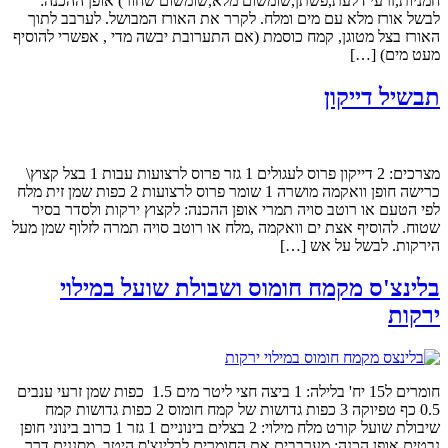
חמניות,זרעי דלעת,פשתן,שומשום מלא,שומשום שחור) אופן ההכנה:
לבשל אורז מלא עם מים ומלח. לקרר את האורז המבושל. לערבב לתוך
האורז בצל מטוגן, קמח כוסמת (אם התערובת יבשה מדי , אפשרי להוסיף
מעט מים) […]
תבשיל דייקון
מצרכים: 2 דייקון פרוס לעגולים 1 גזר פרוס לרצועות עבות 1 בצל קצוץ\
כרישה חופן וואקמה מושרה 1 שומר פרוס לרצועות 2 כפות שמן זית מלח
לפי הטעם או רוטב סויה תמרי אופן ההכנה: לקצוץ ירקות ולסדר בסיר
שטוח. להוסיף אצת ים וואקמה ,מלח או רוטב סויה תמרה לזלוף שמן מעל
הירקות. לבשל על אש […]
בלינצ'ס מקמח חומוס ושבולת שועל במילוי
ירקות
חומרים ל15 יח' בלילה: 1 ביצה חצי ליטר מים 1.5 כפות שמן זרעי ענבים
0.5 כף טפיוקה 3 כפות גדושות של קמח חומוס 2 כפות גדושות קמח
שיבולת שועל קורט מלח מילוי: 2 בצלים בינוניים 1 גזר 1 כרוב בינוני חופן
נבטים אופן הכנה: מערבבים את החומרים לבלינצ'ס היטב, מסננים דרך