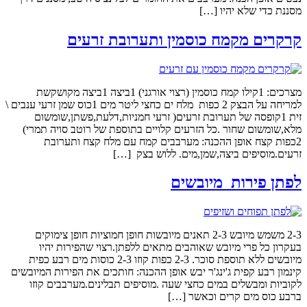
מסננת כדי שלא יהיו […]
קרקרים מקמח כוסמין ותערובת זרעים
מצרכים: 1קילו קמח כוסמין (רצוי אורגני) 1ביצה 1ביצה מקושקשת
למריחה על הבצק 2 כפות מלח ים כחצי ליטר מים 1כוס שמן זרעי ענבים \
זית 1קופסה של תערובת זרעים( זרעי חמניות,דלעת,פשתן,שומשום
מלא,שומשום שחור .כל הזרעים קלויים בתוספת של רוטב סויה תמרי)
2כפות קצח אופן ההכנה: מערבבים קמח עם מלח קצח ותערובת
זרעים.מוסיפים ביצה,שמן,מים. ללוש בצק […]
לפתן פירות מיובשים
2-3 משמש מיובש 2-3 תאנים מיובשות חופן חמוציות חופן צימוקים
בעקרון כל פרי מיובש שאוהבים מתאים ללפתן.רצוי שהפירות יהיו
מיובשים ללא תוספת סוכר. 2-3 כפות קוזו 2-3 כוסות מים רבע כפית
קינמון רבע קפית ג'ינג'ר יבש אופן ההכנה: חותכים את הפירות המיובשים
לקוביות ומבשלים במים כחצי שעה .מוסיפים תבלינים.מערבבים קוזו
ברבע כוס מים קרים וכאשר […]