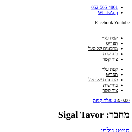
דלג
052-565-4801
לתוכן
WhatsApp
Facebook
Youtube
קצת עליי
תפריט
מתכונים של סיגל
בחדשות
צור קשר
קצת עליי
תפריט
מתכונים של סיגל
בחדשות
צור קשר
0.00
₪
0
עגלת קניות
מחבר:
Sigal Tavor
סייטן גולמי