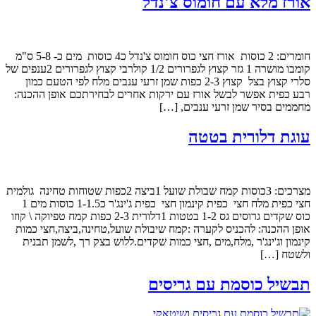
אורז מלא עם חומוס צ'נדל
חומרים: 2 כוסות אורז חצי כוס חומוס צ'נדל כ4 כוסות מים כ- 5-8 ס"מ
קומבו מושרה 1 גזר קצוץ לגפרורים 1/2 קולרבי קצוץ לגפרורים 2ענפים של
סלרי קצוץ בצל קצוץ 2-3 כפות שמן זרעי ענבים מלח לפי הטעם כמון
רבע כפית אפשר לבשל אורז עם ירקות אחרים לבחירתכם אופן ההכנה:
מחממים בסיר שמן זרעי ענבים, […]
עוגת דלורית בטטה
מצרכים: 3כוסות קמח שבולת שועל 1ביצה 2כפות שטוחות טחינה גולמית
חצי כפית מלח חצי כפית קינמון חצי כפית ג'ינג'ר כ1-1.5 כוסות מים 1
כוס שקדים גרוסים גס 1-2 בטטות 1דלורית 2-3 כפות קמח טפיוקה \ קוזו
אופן ההכנה: להכניס לקערה :קמח שיבולת שועל,טחינה,ביצה,חצי כמות
קינמון וג'ינג'ר ,מלח,מים ,חצי כמות שקדים.ללוש בצק רך ,לשמן תבנית
ולשטח […]
תבשיל כוסמת עם גריסים