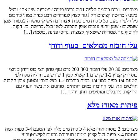
מצרכים: 1כוס כוסמת קלויה 1כוס גריסי פנינה 2פטריות שיטאקי 1בצל
בינוני \ כרישה קצוצים דק 1גזר קצוץ לגפרורים רבע כפית כמון\ כורכום
מלח לפי הטעם כ3 כוסות מים כפית אצות ים הישיקי מושרה 2כפות שמן
שומשום \ שמן זרעי ענבים אופן ההכנה: לטגן בצל \כרישה כ2 דקות.
להוסיף גזר ,פטריות שיטאקי קצוצות ,גריסי פנינה ,כוסמת […]
עלי חובזה ממולאים בעוף ודוחן
מצרכים: 20-30 עלי חובזה 200-300 גרם עוף טחון חצי כוס דוחן כ-חצי
כוס ירק קצוץ 1-2 שן שום 1 קשוא קטן 1 שורש פטרוזיליה מלח לפי
הטעם 1/4 כפית כמון 1/4 כפית כורכום 1-2 בצל קצוץ ומטוגן אופן ההכנה:
חולטים את עלי החובזה במים רותחים. טוחנים את בשר העוף עם
הירקות, מתבלים ומוסיפים דוחן, ירק […]
פיתות מאורז מלא
מצרכים: 2 כוסות אורז מלא 4 כוסות מים מלח לפי הטעם 3-4 כפות קמח
כוסמת 3-4 כפות בצל קצוץ ומטוגן תערובת גרעים לקישוט(זרעי