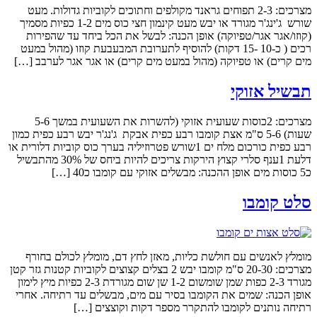
מצרכים: 2-3 תפוחים גראנד מקולפים וחתוכים לקוביות גדולות. מעט
שורש ג'ינג'ר מגורד או יבש מעט קינמון חצי כוס מים 1-2 כפיות מסמיך
(קוזו/אגר אגר/טפיוקה) אופן הכנה: לבשל את הכל ביחד עד שהפירות
רכים ( כ-10 -15 דקות) להוסיף לתערובת המבעבעת קוזו (מהול במעט
מים קרים) או טפיוקה (מהול במעט מים קרים) או אגר אגר לערבב […]
תבשיל אזוקי
מצרכים: 2כוסות שעועית אזוקי (להשרות את השעועית במשך 5-6
שעות) 5-6 ס"מ אצת קומבו רבע כפית אבקת ג'נג'ר יבש רבע כפית כמון
רבע כפית כורכום מלח ים 1שורש פטרוזיליה בערך כוס קוביות דלורית או
דלעת 1ענף סלרי קצוץ הירקות צריכים להיות ביחס של 30% מהתבשיל
כ5 כוסות מים אופן ההכנה: מבשלים אזוקי עם קומבו כ40 […]
סלט קומבו
מומלץ לאנשים עם חולשת כליות, מאזן לחץ דם, מומלץ לכולם בחורף
מצרכים: 20-30 ס"מ קומבו יבש 2 בצלים קצוצים לקוביות קטנות גזר קטן
מגורד 2-3 כפות שמן שומשום 1-2 שן שום מגורדת 2-3 כפיות מיץ לימון
אופן הכנה: שמים את הקומבו בסיר עם מים, מבשלים עד רתיחה. אחרי
רתיחה נותנים לקומבו להתקרר מספר דקות וקוצצים […]