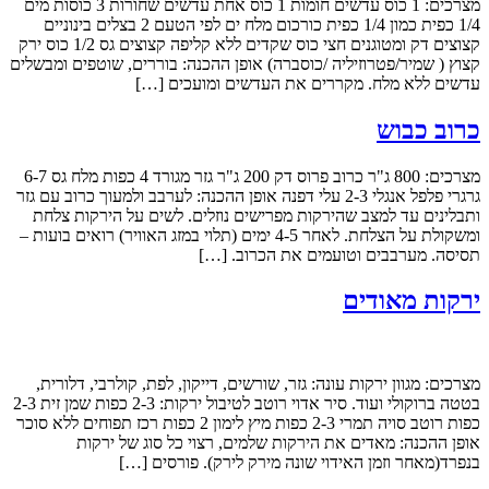
מצרכים: 1 כוס עדשים חומות 1 כוס אחת עדשים שחורות 3 כוסות מים
1/4 כפית כמון 1/4 כפית כורכום מלח ים לפי הטעם 2 בצלים בינוניים
קצוצים דק ומטוגנים חצי כוס שקדים ללא קליפה קצוצים גס 1/2 כוס ירק
קצוץ ( שמיר/פטרוזיליה /כוסברה) אופן ההכנה: בוררים, שוטפים ומבשלים
עדשים ללא מלח. מקררים את העדשים ומועכים […]
כרוב כבוש
מצרכים: 800 ג"ר כרוב פרוס דק 200 ג"ר גזר מגורד 4 כפות מלח גס 6-7
גרגרי פלפל אנגלי 2-3 עלי דפנה אופן ההכנה: לערבב ולמעוך כרוב עם גזר
ותבלינים עד למצב שהירקות מפרישים נוזלים. לשים על הירקות צלחת
ומשקולת על הצלחת. לאחר 4-5 ימים (תלוי במזג האוויר) רואים בועות –
תסיסה. מערבבים וטועמים את הכרוב. […]
ירקות מאודים
מצרכים: מגוון ירקות עונה: גזר, שורשים, דייקון, לפת, קולרבי, דלורית,
בטטה ברוקולי ועוד. סיר אדוי רוטב לטיבול ירקות: 2-3 כפות שמן זית 2-3
כפות רוטב סויה תמרי 2-3 כפות מיץ לימון 2 כפות רכז תפוחים ללא סוכר
אופן ההכנה: מאדים את הירקות שלמים, רצוי כל סוג של ירקות
בנפרד(מאחר וזמן האידוי שונה מירק לירק). פורסים […]