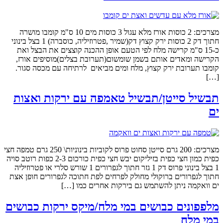
מצרכים: 2 כוסות אורז מלא עגול 3 כוסות מים 10 ס"מ קומבו מושרה
חתוך דק 2 כוסות ירק קצוץ דק(שמיר ,פטרוזיליה, כוסברה) 1 בצל בינוני
כ-15 ס"מ קרישה מלח לפי הטעם אופן ההכנה קוצצים את הבצל ואת
הקרישה ומאדים אותם בשמן שומשום(תערובת בצלים)מוסיפים אורז,
קומבו תערובת ירק קצוץ, מלח ומים מביאים לרתיחה עם מכסה סגור.
[…]
תבשיל סייטן/תבשיל טאמפה עם ירקות ואצות
ים
מצרכים: 200 גרם סייטן סחוט פרוס לקוביות בינוניות\ 250 גרם טמפה חצי
כפית כמון חצי כפית בזיליקום יבש חצי כפית כורכום 2-3 כפות רוטב סויה
1 בצל בינוני פרוס דק 1 גזר חתוך לגפרורים 1 שורש סלרי או פטרוזיליה
חתוך לגפרורים ברוקולי מחולק לפרחים לפת חתוכה לגפרורים חופן אצת
ים וואקמה ניתן להשתמש גם בירקות אחרים כמו […]
מלפפונים כבושים במי מלח/מיקס ירקות כבושים
במי מלח