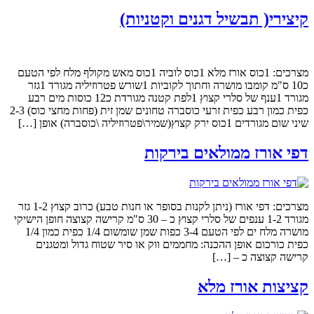
קיצירי( תבשיל דגנים וקטניות)
מצרכים: 1כוס אורז מלא 1כוס לוביה 1כוס מאש מקולף מלח לפי הטעם
כ10 ס"מ קומבו מושרה וחתוך לקוביות 1שורש פטרוזיליה מגורד 1גזר
מגורד 1ענף של סלרי קצוץ 1לפת קטנה מגורדת כ12 כוסות מים רבע
כפית כמון רבע כפית זרעי כוסברה טחונים שמן זית (פחות מחצי כוס) 2-3
שיני שום מגורדים 1כוס ירק קצוץ(שמיר\פטרוזיליה \כוסברה) אופן […]
דפי אורז ממולאים בירקות
מצרכים: דפי אורז (ניתן לקנות בסופר או חנות טבע) כרוב קצוץ 1-2 גזר
מגורד 1-2 ענפים של סלרי קצוץ כ – 30 ס"מ קרישה קצוצה חופן הישיקי
מושרה מלח ים לפי הטעם 3-4 כפות שמן שומשום 1/4 כפית כמון 1/4
כפית כורכום אופן ההכנה: מחממים ווק או סיר שטוח גדול ומטגנים
קרישה קצוצה כ – […]
קציצות אורז מלא