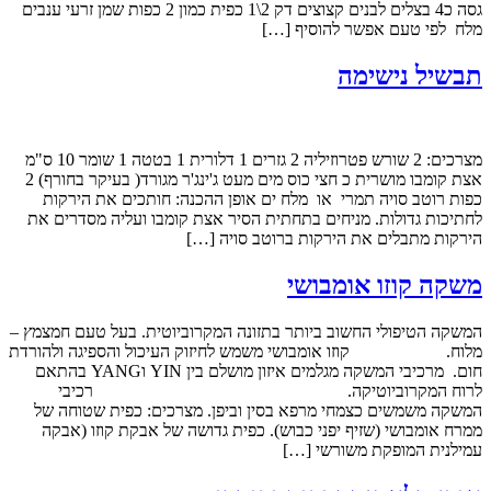
גסה כ4 בצלים לבנים קצוצים דק 2\1 כפית כמון 2 כפות שמן זרעי ענבים
מלח לפי טעם אפשר להוסיף […]
תבשיל נישימה
מצרכים: 2 שורש פטרוזיליה 2 גזרים 1 דלורית 1 בטטה 1 שומר 10 ס"מ
אצת קומבו מושרית כ חצי כוס מים מעט ג'ינג'ר מגורד( בעיקר בחורף) 2
כפות רוטב סויה תמרי או מלח ים אופן ההכנה: חותכים את הירקות
לחתיכות גדולות. מניחים בתחתית הסיר אצת קומבו ועליה מסדרים את
הירקות מתבלים את הירקות ברוטב סויה […]
משקה קוזו אומבושי
המשקה הטיפולי החשוב ביותר בתזונה המקרוביוטית. בעל טעם חמצמץ –
מלוח. קוזו אומבושי משמש לחיזוק העיכול והספיגה ולהורדת
חום. מרכיבי המשקה מגלמים איזון מושלם בין YIN וYANG בהתאם
לרוח המקרוביוטיקה. רכיבי
המשקה משמשים כצמחי מרפא בסין וביפן. מצרכים: כפית שטוחה של
ממרח אומבושי (שזיף יפני כבוש). כפית גדושה של אבקת קוזו (אבקה
עמילנית המופקת משורשי […]