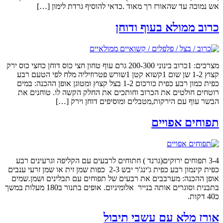
אש נמוכה עד שהאורז רך מאוד .כדאי להוסיף גרדת לימון […]
כרוב ממולא בעוף ודוחן
מצרכים: 1כרוב בינוני 200-300 גרם עוף טחון חצי כוס דוחן כחצי כוס ירק
קצוץ 1-2 שן שום 1קשוא קטן 1שורש פטרוזיליה מלח לפי הטעם רבע
כפית כמון רבע כפית כורכום 1-2 בצל קצוץ ומטוגן אופן ההכנה: במים
רוטחים חולטים את הכרוב וחותכים את החלק הקשה לו. טוחנים את
הבשר עוף עם הירקות,מטבלים ומוסיפים דוחן וירק […]
תפוחים אפויים
3-4 תפוחים ירוקים(גרנד ) חתוחים לרבעים עם הקליפה וגרעינים רבע
כפית קינמון רבע כפית ג'ינג'ר יבש 2-3 כפות שמן זית או שמן זרעי ענבים
אופן ההכנה: מערבבים את רבעים של תפוחים עם תבלינים ושמן.שמים
בתבנית וסוגרים אותה בנייר אלומיניום. אופים בתנור ב180 מעלות במשך
כ40 דקות.
אורז מלא עם עשבי תיבול