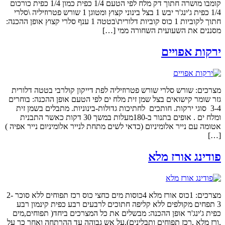
קומבו מושרה חתוך דק מלח לפי הטעם 1/4 כפית כמון 1/4 כפית כורכום
1/4 כפית ג'ינג'ר יבש 1 בצל בינוני קצוץ ומטוגן 1 שורש פטרוזיליה \סלרי
חתוך לקוביות 1 כוס קוביות דלורית\בטטה 1 ענף סלרי קצוץ אופן ההכנה:
מסננים את השעועית השחורה ממי […]
ירקות אפויים
מצרכים: שורש סלרי שורש פטרוזיליה לפת דייקון קולרבי בטטה דלורית
גזר שומר קישואים בצל שמן זית מלח ים לפי הטעם אופן ההכנה: בוחרים
3-4 סוגי ירקות. חותכים לחתיכות גדולות-בינוניות. מתבלים בשמן זית
ומלח ים . אופים בתנור ב-180מעלות במשך 30 דקות כאשר התבנית
אטומה עם נייר אלומיניום (כדאי לשים מתחת לנייר אלומיניום נייר אפיה )
[…]
פודינג אורז מלא
מצרכים: 1כוס אורז מלא 4כוסות מים כחצי כוס רכז תפוחים ללא סוכר 2-
3 תפחים מקולפים ללא קליפה חתוכים לרבעים רבע כפית קינמון רבע
כפית ג'ינג'ר אופן ההכנה: מבשלים את כל המצרכים ביחד( תפוחים,מים
,ורז מלא ,רכז תפוחים ותבלינים).על אש גבוהה עד ההרתחה ואחר כך על