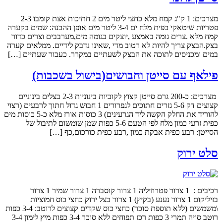
מצרכים: 1 ק"ג קמח מלא כחצי ליטר מים 2 חתיכות אצת קומבו 2-3
פטריות שיטאקי כפית מלח ים 3-4 ליטר מים אופן ההכנה: שמים בקערה
קמח מלא .צרים גומה באמצע ,יוצקים בגומה מים,מערבבים וצרים כדור
בצק.הבצק צריך להיות לא רטוב מדי ,שאינו נדבק לידיים. ממלאים קערה
במים ומכניסים לתוכה את הבצק לשעתיים במקרר. כעבור שעתיים […]
פילאף עם סייטן וחבושים(בישול בשכבות)
מצרכים: כ-200 גרם סייטן קצוץ לקוביות בינוניות 2-3 בצלים בינוניים
קצוצים דק 5-6 גזרים חתוכים לגפרורים 1 חבוש גדול חתוך לרבעים (רצוי
להוריד את החלק הקשה ליד הגרעינים) 3 כוסות אורז מלא כ-5 כוסות מים
כפית זרעי כמון מלח לפי הטעם 5-6 כפות שמן שומשום לתיבול של
הסייטן: רבע כפית אבקת כמון ,רבע כפית כורכום,כף […]
סלט ירוק
רכיבים : 1 צרור פטרוזיליה 1 צרור קוסברה 1 צרור שמיר 1 צרור
בזיליקום 1 צרור נענע (בקיץ) 1 צרור בצל ירוק כחצי כוס חמוציות
\משמשים (ללא תוספת סוכר) כחצי כוס שקדים קצוצים לרוטב: 3-4 כפות
רוטב סויה תמרי 3 כפות רכז תפוחים ללא סוכר 3-4 כפות מיץ לימון 3-4