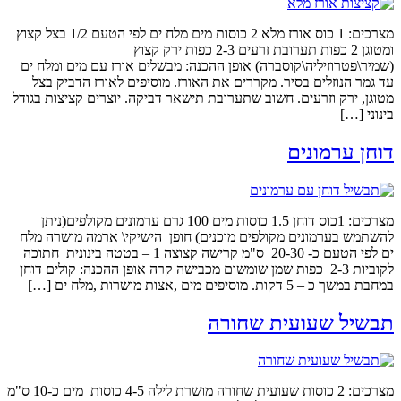
מצרכים: 1 כוס אורז מלא 2 כוסות מים מלח ים לפי הטעם 1/2 בצל קצוץ
ומטוגן 2 כפות תערובת זרעים 2-3 כפות ירק קצוץ
(שמיר\פטרוזיליה\קוסברה) אופן ההכנה: מבשלים אורז עם מים ומלח ים
עד גמר הנוזלים בסיר. מקררים את האורז. מוסיפים לאורז הדביק בצל
מטוגן, ירק וזרעים. חשוב שתערובת תישאר דביקה. יוצרים קציצות בגודל
בינוני […]
דוחן ערמונים
מצרכים: 1כוס דוחן 1.5 כוסות מים 100 גרם ערמונים מקולפים(ניתן
להשתמש בערמונים מקולפים מוכנים) חופן הישיקי\ ארמה מושרה מלח
ים לפי הטעם כ- 20-30 ס"מ קרישה קצוצה 1 – בטטה בינונית חתוכה
לקוביות 2-3 כפות שמן שומשום מכבישה קרה אופן ההכנה: קולים דוחן
במחבת במשך כ – 5 דקות. מוסיפים מים ,אצות מושרות ,מלח ים […]
תבשיל שעועית שחורה
מצרכים: 2 כוסות שעועית שחורה מושרת לילה 4-5 כוסות מים כ-10 ס"מ